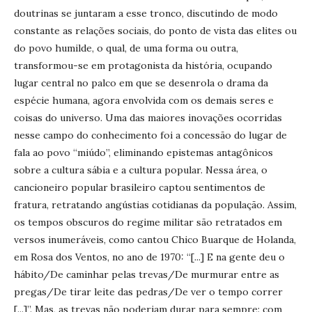
doutrinas se juntaram a esse tronco, discutindo de modo
constante as relações sociais, do ponto de vista das elites ou
do povo humilde, o qual, de uma forma ou outra,
transformou-se em protagonista da história, ocupando
lugar central no palco em que se desenrola o drama da
espécie humana, agora envolvida com os demais seres e
coisas do universo. Uma das maiores inovações ocorridas
nesse campo do conhecimento foi a concessão do lugar de
fala ao povo “miúdo”, eliminando epistemas antagônicos
sobre a cultura sábia e a cultura popular. Nessa área, o
cancioneiro popular brasileiro captou sentimentos de
fratura, retratando angústias cotidianas da população. Assim,
os tempos obscuros do regime militar são retratados em
versos inumeráveis, como cantou Chico Buarque de Holanda,
em Rosa dos Ventos, no ano de 1970: “[...] E na gente deu o
hábito/De caminhar pelas trevas/De murmurar entre as
pregas/De tirar leite das pedras/De ver o tempo correr
[...]”. Mas, as trevas não poderiam durar para sempre: com