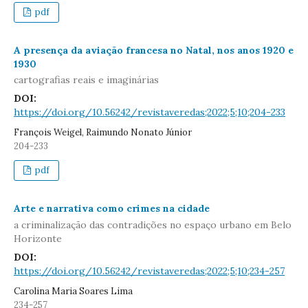
pdf
A presença da aviação francesa no Natal, nos anos 1920 e
1930
cartografias reais e imaginárias
DOI:
https://doi.org/10.56242/revistaveredas;2022;5;10;204-233
François Weigel, Raimundo Nonato Júnior
204-233
pdf
Arte e narrativa como crimes na cidade
a criminalização das contradições no espaço urbano em Belo
Horizonte
DOI:
https://doi.org/10.56242/revistaveredas;2022;5;10;234-257
Carolina Maria Soares Lima
234-257