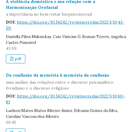
A violência doméstica e sua relação com a
Harmonização Orofacial
a importância no bem-estar biopsicossocial
DOI:
https://doi.org/10.56242/revistaveredas;2022;5;10;43-
59
Daniella Pilon Muknickas, Caio Vinicius G. Roman-Torres, Angelica
Castro Pimentel
43-59
pdf
Da confissão da memória à memória da confissão
uma análise das relações entre o discurso psicanalítico
freudiano e o discurso religioso
DOI:
https://doi.org/10.56242/revistaveredas;2022;5;10;60-
81
Laelson Matos Matos Ribeiro Júnior, Edvania Gomes da Silva,
Caroline Vasconcelos Ribeiro
60-81