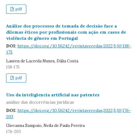
pdf
Análise dos processos de tomada de decisão face a
dilemas éticos por profissionais com ação em casos de
violência de gênero em Portugal
DOI:
https://doi.org/10.56242/revistaveredas;2022;5;10;138-
175
Lauren de Lacerda Nunes, Dália Costa
138-175
pdf
Uso da inteligiencia artificial nas patentes
análise das decorrências jurídicas
DOI:
https://doi.org/10.56242/revistaveredas;2022;5;10;176-
203
Giovanna Sampaio, Neila de Paula Pereira
176-203