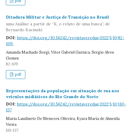
pdf
Ditadura Militar e Justiça de Transição no Brasil
uma Análise a partir de “K, o relato de uma busca”, de
Bernardo Kucinski
DOI:
https://doi.org/10.56242/revistaveredas;2022;5;10;82-
109
Amanda Machado Sorgi, Vitor Gabriel Garnica, Sergio Alves
Gomes
82-109
pdf
Representações da população em situação de rua nos
veículos midiáticos do Rio Grande do Norte
DOI:
https://doi.org/10.56242/revistaveredas;2022;5;10;110-
137
Maria Laudinete De Menezes Oliveira, Kyara Maria de Almeida
Vieira
110-137