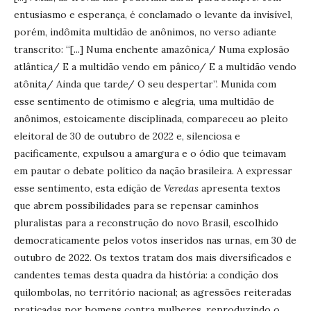
entusiasmo e esperança, é conclamado o levante da invisível,
porém, indômita multidão de anônimos, no verso adiante
transcrito: “[...] Numa enchente amazônica/ Numa explosão
atlântica/ E a multidão vendo em pânico/ E a multidão vendo
atônita/ Ainda que tarde/ O seu despertar”. Munida com
esse sentimento de otimismo e alegria, uma multidão de
anônimos, estoicamente disciplinada, compareceu ao pleito
eleitoral de 30 de outubro de 2022 e, silenciosa e
pacificamente, expulsou a amargura e o ódio que teimavam
em pautar o debate político da nação brasileira. A expressar
esse sentimento, esta edição de
Veredas
apresenta textos
que abrem possibilidades para se repensar caminhos
pluralistas para a reconstrução do novo Brasil, escolhido
democraticamente pelos votos inseridos nas urnas, em 30 de
outubro de 2022. Os textos tratam dos mais diversificados e
candentes temas desta quadra da história: a condição dos
quilombolas, no território nacional; as agressões reiteradas
praticadas por homens contra mulheres, reproduzindo o