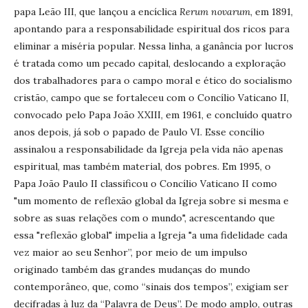
papa Leão III, que lançou a encíclica
Rerum
novarum
, em 1891,
apontando para a responsabilidade espiritual dos ricos para
eliminar a miséria popular. Nessa linha, a ganância por lucros
é tratada como um pecado capital, deslocando a exploração
dos trabalhadores para o campo moral e ético do socialismo
cristão, campo que se fortaleceu com o Concílio Vaticano II,
convocado pelo Papa João XXIII, em 1961, e concluído quatro
anos depois, já sob o papado de Paulo VI. Esse concílio
assinalou a responsabilidade da Igreja pela vida não apenas
espiritual, mas também material, dos pobres. Em 1995, o
Papa João Paulo II classificou o Concílio Vaticano II como
"um momento de reflexão global da Igreja sobre si mesma e
sobre as suas relações com o mundo", acrescentando que
essa "reflexão global" impelia a Igreja "a uma fidelidade cada
vez maior ao seu Senhor”, por meio de um impulso
originado também das grandes mudanças do mundo
contemporâneo, que, como “sinais dos tempos”, exigiam ser
decifradas à luz da “Palavra de Deus”. De modo amplo, outras