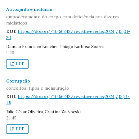
Autoajuda e inclusão
empoderamento do corpo com deficiência nos dizeres
midiáticos
DOI:
https://doi.org/10.56242/revistaveredas;2024;7;13;01-
20
Damião Francisco Boucher, Thiago Barbosa Soares
1-20
PDF
Corrupção
conceitos, tipos e mensuração
DOI:
https://doi.org/10.56242/revistaveredas;2024;7;13;21-
45
Júlio César Oliveira, Cristina Zackseski
21-45
PDF