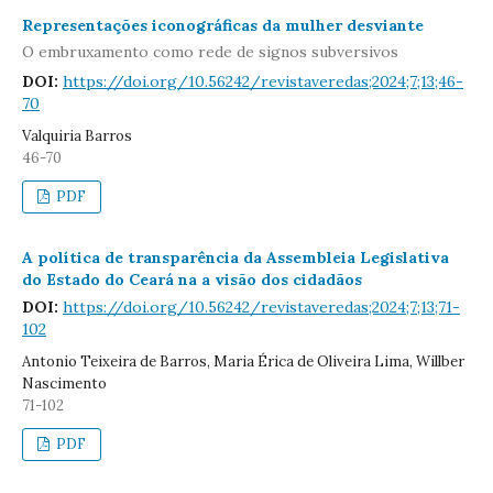
Representações iconográficas da mulher desviante
O embruxamento como rede de signos subversivos
DOI:
https://doi.org/10.56242/revistaveredas;2024;7;13;46-
70
Valquiria Barros
46-70
PDF
A política de transparência da Assembleia Legislativa
do Estado do Ceará na a visão dos cidadãos
DOI:
https://doi.org/10.56242/revistaveredas;2024;7;13;71-
102
Antonio Teixeira de Barros, Maria Érica de Oliveira Lima, Willber
Nascimento
71-102
PDF