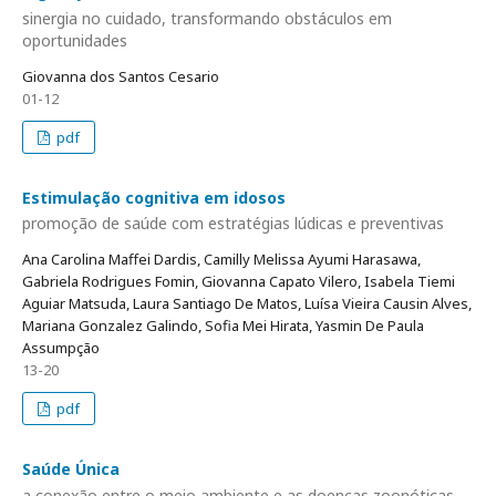
sinergia no cuidado, transformando obstáculos em
oportunidades
Giovanna dos Santos Cesario
01-12
pdf
Estimulação cognitiva em idosos
promoção de saúde com estratégias lúdicas e preventivas
Ana Carolina Maffei Dardis, Camilly Melissa Ayumi Harasawa,
Gabriela Rodrigues Fomin, Giovanna Capato Vilero, Isabela Tiemi
Aguiar Matsuda, Laura Santiago De Matos, Luísa Vieira Causin Alves,
Mariana Gonzalez Galindo, Sofia Mei Hirata, Yasmin De Paula
Assumpção
13-20
pdf
Saúde Única
a conexão entre o meio ambiente e as doenças zoonóticas