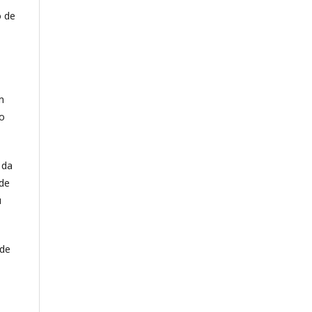
o de
m
to
 da
 de
u
 de