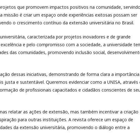
 projetos que promovem impactos positivos na comunidade, servind
ssa missão é criar um espaço onde experiências exitosas possam ser
endo o crescimento contínuo da extensão universitária no Brasil.
iversitária, caracterizada por projetos inovadores e de grande
 excelência e pelo compromisso com a sociedade, a universidade te
dades das comunidades, promovendo inclusão social, desenvolvimen
gação dessas iniciativas, demonstrando de forma clara a importância
s justa e sustentável. Queremos evidenciar como a UNISA, através
formação de profissionais capacitados e cidadãos conscientes de se
as relatar as ações de extensão, mas também incentivar a criação
piração para outras instituições. A revista oferece um espaço de
idades da extensão universitária, promovendo o diálogo entre a