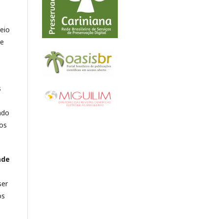
eio
se
s
ndo
dos
ade
ser
os