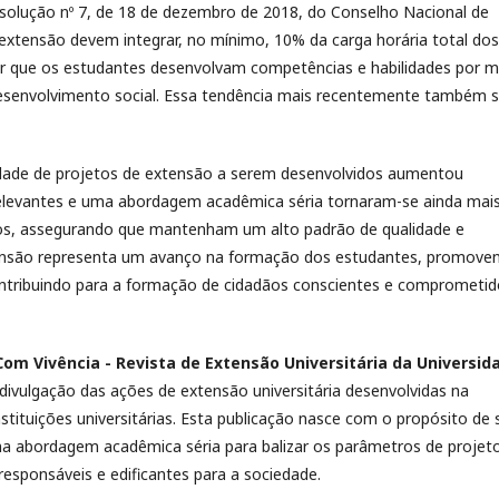
esolução nº 7, de 18 de dezembro de 2018, do Conselho Nacional de
extensão devem integrar, no mínimo, 10% da carga horária total dos
tir que os estudantes desenvolvam competências e habilidades por m
desenvolvimento social. Essa tendência mais recentemente também 
dade de projetos de extensão a serem desenvolvidos aumentou
 relevantes e uma abordagem acadêmica séria tornaram-se ainda mai
etos, assegurando que mantenham um alto padrão de qualidade e
extensão representa um avanço na formação dos estudantes, promove
ontribuindo para a formação de cidadãos conscientes e comprometi
Com Vivência - Revista de Extensão Universitária da Universid
 divulgação das ações de extensão universitária desenvolvidas na
tituições universitárias. Esta publicação nasce com o propósito de 
ma abordagem acadêmica séria para balizar os parâmetros de projet
responsáveis e edificantes para a sociedade.