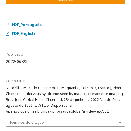
PDF_Português
PDF_English
Publicado
2022-06-23
Como Citar
Nardelli E, Macedo G, Serzedo B, Magnani C, Toledo B, Franco J, Piber L.
Changes in zika virus syndrome seen by magnetic resonance imaging.
Braz. Jour. Global Health [Internet]. 23º de junho de 2022 [citado 6º de
agosto de 2026];2(7):12-5. Disponível em:
//periodicos.unisa.br/index.php/saudeglobal/article/view/352
Fomatos de Citação