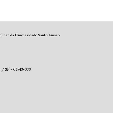
iplinar da Universidade Santo Amaro
o / SP - 04743-030