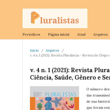
Periódicos
Página inicial
Atual
Arquivos
Início
/
Arquivos
/
v. 4 n. 1 (2021): Revista Pluralistas - Revista do 
v. 4 n. 1 (2021): Revista Plu
Ciência, Saúde, Gênero e 
O número dest
das transmissõ
de sua histór
que foram est