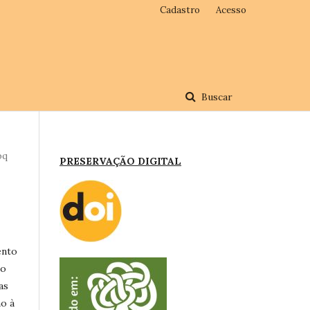
Cadastro
Acesso
Buscar
pq
PRESERVAÇÃO DIGITAL
ento
go
as
no à