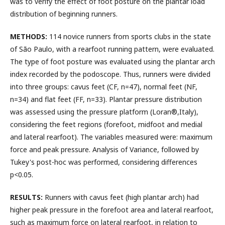
was to verify the effect of foot posture on the plantar load
distribution of beginning runners.
METHODS:
114 novice runners from sports clubs in the state
of São Paulo, with a rearfoot running pattern, were evaluated.
The type of foot posture was evaluated using the plantar arch
index recorded by the podoscope. Thus, runners were divided
into three groups: cavus feet (CF, n=47), normal feet (NF,
n=34) and flat feet (FF, n=33). Plantar pressure distribution
was assessed using the pressure platform (Loran®,Italy),
considering the feet regions (forefoot, midfoot and medial
and lateral rearfoot). The variables measured were: maximum
force and peak pressure. Analysis of Variance, followed by
Tukey's post-hoc was performed, considering differences
p<0.05.
RESULTS:
Runners with cavus feet (high plantar arch) had
higher peak pressure in the forefoot area and lateral rearfoot,
such as maximum force on lateral rearfoot, in relation to