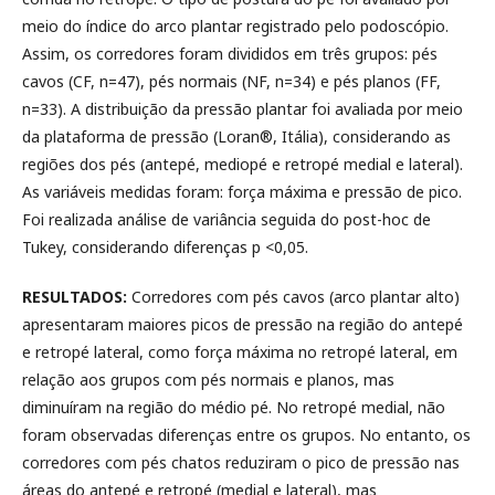
meio do índice do arco plantar registrado pelo podoscópio.
Assim, os corredores foram divididos em três grupos: pés
cavos (CF, n=47), pés normais (NF, n=34) e pés planos (FF,
n=33). A distribuição da pressão plantar foi avaliada por meio
da plataforma de pressão (Loran®, Itália), considerando as
regiões dos pés (antepé, mediopé e retropé medial e lateral).
As variáveis ​​medidas foram: força máxima e pressão de pico.
Foi realizada análise de variância seguida do post-hoc de
Tukey, considerando diferenças p <0,05.
RESULTADOS:
Corredores com pés cavos (arco plantar alto)
apresentaram maiores picos de pressão na região do antepé
e retropé lateral, como força máxima no retropé lateral, em
relação aos grupos com pés normais e planos, mas
diminuíram na região do médio pé. No retropé medial, não
foram observadas diferenças entre os grupos. No entanto, os
corredores com pés chatos reduziram o pico de pressão nas
áreas do antepé e retropé (medial e lateral), mas