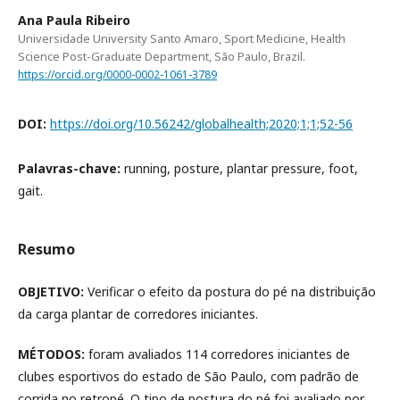
Ana Paula Ribeiro
Universidade University Santo Amaro, Sport Medicine, Health
Science Post-Graduate Department, São Paulo, Brazil.
https://orcid.org/0000-0002-1061-3789
DOI:
https://doi.org/10.56242/globalhealth;2020;1;1;52-56
Palavras-chave:
running, posture, plantar pressure, foot,
gait.
Resumo
OBJETIVO:
Verificar o efeito da postura do pé na distribuição
da carga plantar de corredores iniciantes.
MÉTODOS:
foram avaliados 114 corredores iniciantes de
clubes esportivos do estado de São Paulo, com padrão de
corrida no retropé. O tipo de postura do pé foi avaliado por