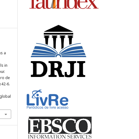
as a
s in
ur.
bro de
:42-6.
global