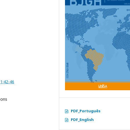
;1;42-46
ions
PDF_Português
PDF_English