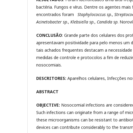
bactéria. Fungos e vírus. Dentre os agentes mai
encontrados foram
Staphylococcus sp
.,
Streptoco
Acinetobacter sp
.,
Klebsiella sp
.,
Candida sp
. Noroví
CONCLUSÃO
: Grande parte dos celulares dos pro
apresentavam positividade para pelo menos um 
tais achados frequentes destacam a necessidade
medidas de controle e protocolos a fim de reduzir
nosocomiais.
DESCRITORES:
Aparelhos celulares, Infecções no
ABSTRACT
OBJECTIVE:
Nosocomial infections are considered 
Such infections can originate from a range of m
these microorganisms can be resistant to antibioti
devices can contribute considerably to the trans