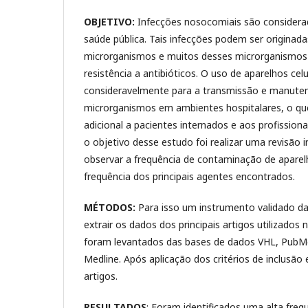
OBJETIVO:
Infecções nosocomiais são consider
saúde pública. Tais infecções podem ser origina
microrganismos e muitos desses microrganismo
resistência a antibióticos. O uso de aparelhos cel
consideravelmente para a transmissão e manute
microrganismos em ambientes hospitalares, o qu
adicional a pacientes internados e aos profission
o objetivo desse estudo foi realizar uma revisão i
observar a frequência de contaminação de aparel
frequência dos principais agentes encontrados.
MÉTODOS:
Para isso um instrumento validado da 
extrair os dados dos principais artigos utilizados 
foram levantados das bases de dados VHL, Pub
Medline. Após aplicação dos critérios de inclusão 
artigos.
RESULTADOS
: Foram identificados uma alta freq