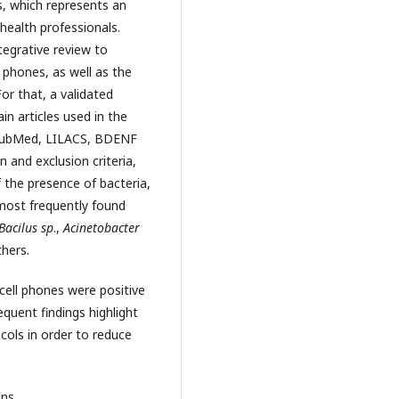
, which represents an
 health professionals.
tegrative review to
 phones, as well as the
or that, a validated
n articles used in the
, PubMed, LILACS, BDENF
 and exclusion criteria,
 the presence of bacteria,
 most frequently found
Bacilus sp
.,
Acinetobacter
hers.
cell phones were positive
quent findings highlight
cols in order to reduce
ns.