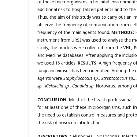
of these microorganisms in hospital environments
additional risk to hospitalized patients and to the
Thus, the aim of this study was to carry out an in
observe the frequency of contamination from cell
frequency of the main agents found.
METHODS:
F
instrument from URSI was used to analyze the mai
study, the articles were collected from the VHL
and Medline databases. After applying the inclusion
we used 16 articles.
RESULTS:
A high frequency of
fungi and viruses has been identified. Among the
agents were
Staphylococcus sp
.,
Streptococcus sp
.,
sp
.,
Klebsiella sp
.,
Candida sp
. Norovirus, among ot
CONCLUSION:
Most of the health professionals' 
for at least one of these microorganisms, such fre
the need to establish control measures and proto
the risk of nosocomial infection.
DESCRIPTORS:
Cell phones, Nosocomial Infectio