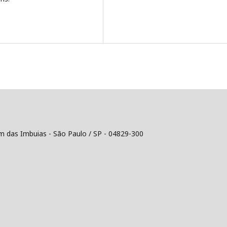
8
im das Imbuias - São Paulo / SP - 04829-300