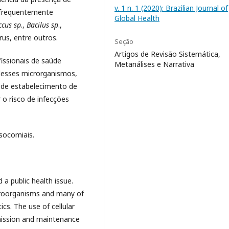
v. 1 n. 1 (2020): Brazilian Journal of
s frequentemente
Global Health
ccus sp
.,
Bacilus sp
.,
rus, entre outros.
Seção
Artigos de Revisão Sistemática,
fissionais de saúde
Metanálises e Narrativa
desses microrganismos,
 de estabelecimento de
 o risco de infecções
socomiais.
a public health issue.
icroorganisms and many of
cs. The use of cellular
mission and maintenance