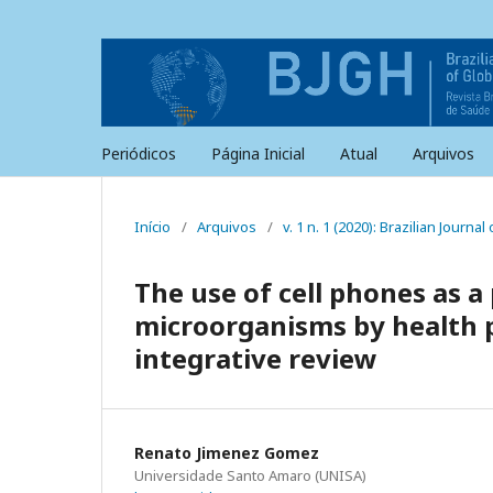
Periódicos
Página Inicial
Atual
Arquivos
Início
/
Arquivos
/
v. 1 n. 1 (2020): Brazilian Journa
The use of cell phones as a
microorganisms by health p
integrative review
Renato Jimenez Gomez
Universidade Santo Amaro (UNISA)