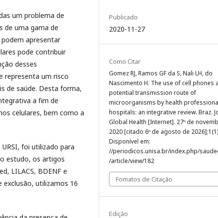
adas um problema de
Publicado
das de uma gama de
2020-11-27
s podem apresentar
ulares pode contribuir
Como Citar
nção desses
Gomez RJ, Ramos GF da S, Nali LH, do
e representa um risco
Nascimento H. The use of cell phones 
ais de saúde. Desta forma,
potential transmission route of
ntegrativa a fim de
microorganisms by health professional
hos celulares, bem como a
hospitals: an integrative review. Braz. Jo
Global Health [Internet]. 27º de novem
2020 [citado 6º de agosto de 2026];1(1)
Disponível em:
URSI, foi utilizado para
//periodicos.unisa.br/index.php/saude
no estudo, os artigos
/article/view/182
Med, LILACS, BDENF e
Fomatos de Citação
e exclusão, utilizamos 16
Edição
uência da presença de