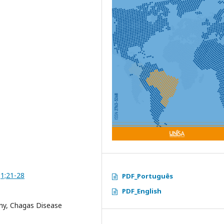
;1;21-28
PDF_Português
PDF_English
ny, Chagas Disease