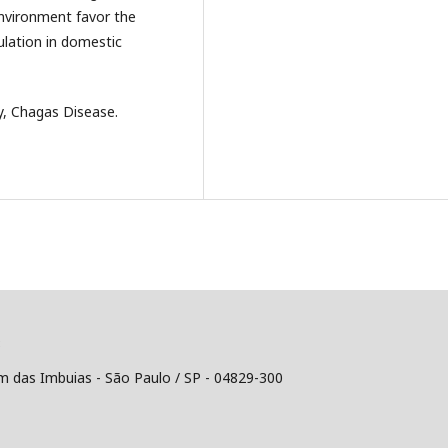
environment favor the
lation in domestic
, Chagas Disease.
8
im das Imbuias - São Paulo / SP - 04829-300