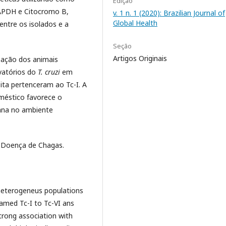
Edição
APDH e Citocromo B,
v. 1 n. 1 (2020): Brazilian Journal of
Global Health
entre os isolados e a
Seção
Artigos Originais
pação dos animais
atórios do
T. cruzi
em
ita pertenceram ao Tc-I. A
méstico favorece o
ana no ambiente
, Doença de Chagas.
heterogeneus populations
named Tc-I to Tc-VI ans
trong association with