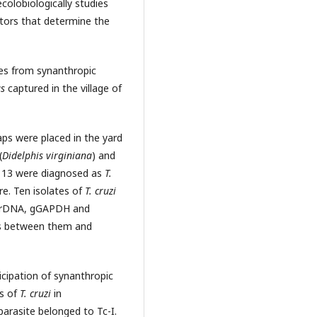
olobiologically studies
tors that determine the
es from synanthropic
us
captured in the village of
ps were placed in the yard
(
Didelphis virginiana
) and
d 13 were diagnosed as
T.
e. Ten isolates of
T. cruzi
SU rDNA, gGAPDH and
ps between them and
cipation of synanthropic
s of
T. cruzi
in
parasite belonged to Tc-I.