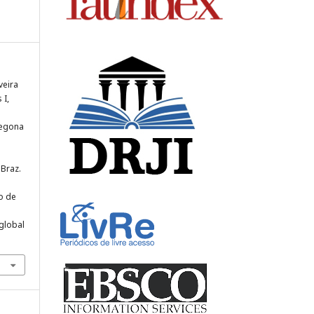
veira
 I,
tegona
 Braz.
o de
global