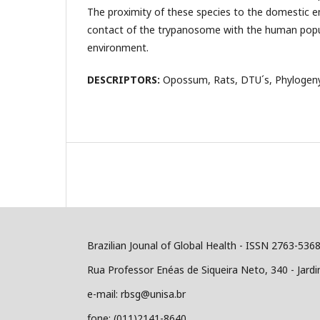
The proximity of these species to the domestic 
contact of the trypanosome with the human popu
environment.
DESCRIPTORS:
Opossum, Rats, DTU´s, Phylogeny
Brazilian Jounal of Global Health - ISSN 2763-536
Rua Professor Enéas de Siqueira Neto, 340 - Jard
e-mail: rbsg@unisa.br
fone: (011)2141-8640