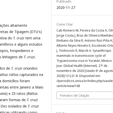
Publicado
2020-11-27
Como Citar
ações altamente
Cab-Romero M, Pereira da Costa A, Oli
cretas de Tipagem (DTU's)
Jorge Costa J, Braz de Oliveira Manhães
utiva do
T. cruzi
tem uma
Emiliano da Silva R, Antonio Ruiz-Piña H,
míferos e alguns estudos
Alberto Reyes-Novelo E, Escobedo-Or
topos, hospedeiros e
J, Tonhosolo R, Marcili A. Synanthropic
mammals in transmission cycle of
s linhagens de
T. cruzi.
Trypanosoma cruzi in Yucatán, Mexico.
Jour. Global Health [Internet]. 27º de
ados de
T. cruzi
oriundos
novembro de 2020 [citado 6º de agost
attus rattus
capturados na
2026];1(1):21-8. Disponível em:
 domicílios foram
//periodicos.unisa.br/index.php/saude
/article/view/168
ntais entre Janeiro a Maio
iana
) e 25 ratos (
Rattus
Fomatos de Citação
taram formas de
T. cruzi
 Dez isolados de
T. cruzi
néticas utilizando como