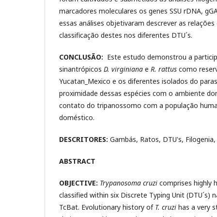
marcadores moleculares os genes SSU rDNA, gG
essas análises objetivaram descrever as relações 
classificação destes nos diferentes DTU´s.
CONCLUSÃO:
Este estudo demonstrou a partici
sinantrópicos
D. virginiana
e
R. rattus
como reserv
Yucatan_Mexico e os diferentes isolados do paras
proximidade dessas espécies com o ambiente do
contato do tripanossomo com a população hum
doméstico.
DESCRITORES:
Gambás, Ratos, DTU's, Filogenia
ABSTRACT
OBJECTIVE:
Trypanosoma cruzi
comprises highly 
classified within six Discrete Typing Unit (DTU´s) 
TcBat. Evolutionary history of
T. cruzi
has a very s