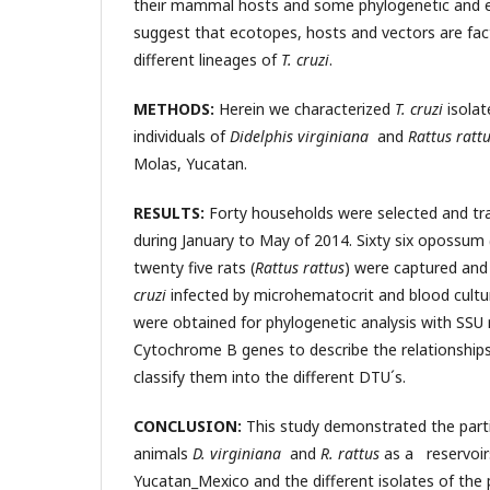
their mammal hosts and some phylogenetic and ec
suggest that ecotopes, hosts and vectors are fac
different lineages of
T. cruzi
.
METHODS:
Herein we characterized
T. cruzi
isolat
individuals of
Didelphis virginiana
and
Rattus ratt
Molas, Yucatan.
RESULTS:
Forty households were selected and tra
during January to May of 2014. Sixty six opossum 
twenty five rats (
Rattus rattus
) were captured an
cruzi
infected by microhematocrit and blood cultur
were obtained for phylogenetic analysis with S
Cytochrome B genes to describe the relationshi
classify them into the different DTU´s.
CONCLUSION:
This study demonstrated the parti
animals
D. virginiana
and
R. rattus
as a reservoir
Yucatan_Mexico and the different isolates of the 