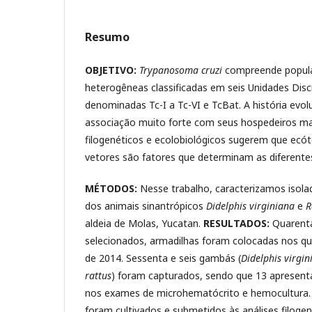
Resumo
OBJETIVO:
Trypanosoma cruzi
compreende popul
heterogêneas classificadas em seis Unidades Dis
denominadas Tc-I a Tc-VI e TcBat. A história evol
associação muito forte com seus hospedeiros ma
filogenéticos e ecolobiológicos sugerem que ecó
vetores são fatores que determinam as diferente
MÉTODOS:
Nesse trabalho, caracterizamos isol
dos animais sinantrópicos
Didelphis virginiana
e
R
aldeia de Molas, Yucatan.
RESULTADOS:
Quarenta
selecionados, armadilhas foram colocadas nos qui
de 2014. Sessenta e seis gambás (
Didelphis virgin
rattus
) foram capturados, sendo que 13 apresen
nos exames de microhematócrito e hemocultura.
foram cultivados e submetidos às análises filoge