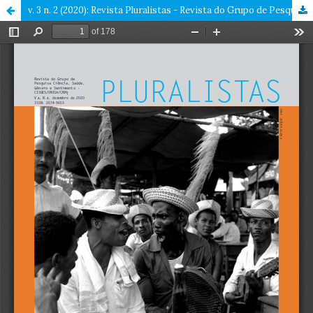
v. 3 n. 2 (2020): Revista Pluralistas - Revista do Grupo de Pesquisa Ciência, Saúde, Gênero e Sentimento - CISGES/UNISA/CNpq