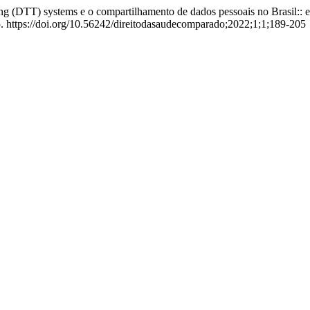
ing (DTT) systems e o compartilhamento de dados pessoais no Brasil:: e
5. https://doi.org/10.56242/direitodasaudecomparado;2022;1;1;189-205