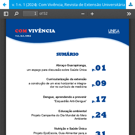
v. 1 n. 1 (2024): Com Vivência, Revista de Extensão Universitária da Universidade Santo Amaro