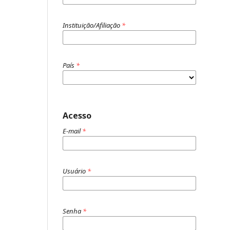
Instituição/Afiliação
*
País
*
Acesso
E-mail
*
Usuário
*
Senha
*